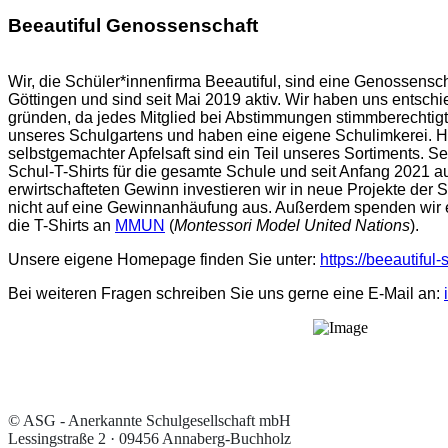
Beeautiful Genossenschaft
Wir, die Schüler*innenfirma Beeautiful, sind eine Genossensc
Göttingen und sind seit Mai 2019 aktiv. Wir haben uns entsch
gründen, da jedes Mitglied bei Abstimmungen stimmberechtigt 
unseres Schulgartens und haben eine eigene Schulimkerei. H
selbstgemachter Apfelsaft sind ein Teil unseres Sortiments. S
Schul-T-Shirts für die gesamte Schule und seit Anfang 2021 a
erwirtschafteten Gewinn investieren wir in neue Projekte der
nicht auf eine Gewinnanhäufung aus. Außerdem spenden wir 
die T-Shirts an
MMUN
(
Montessori Model United Nations
).
Unsere eigene Homepage finden Sie unter:
https://beeautiful
Bei weiteren Fragen schreiben Sie uns gerne eine E-Mail an:
© ASG - Anerkannte Schulgesellschaft mbH
Lessingstraße 2 · 09456 Annaberg-Buchholz