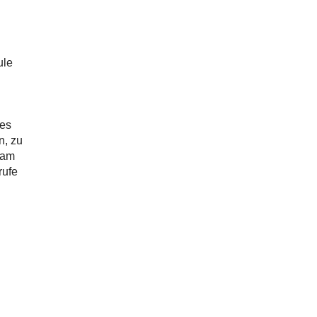
ule
des
n, zu
 am
rufe