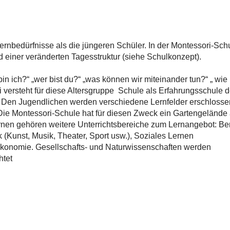
rnbedürfnisse als die jüngeren Schüler. In der Montessori-Sch
d einer veränderten Tagesstruktur (siehe Schulkonzept).
in ich?“ „wer bist du?“ „was können wir miteinander tun?“ „ wie
 versteht für diese Altersgruppe Schule als Erfahrungsschule 
n. Den Jugendlichen werden verschiedene Lernfelder erschlosse
. Die Montessori-Schule hat für diesen Zweck ein Gartengelände
rnen gehören weitere Unterrichtsbereiche zum Lernangebot: Be
 (Kunst, Musik, Theater, Sport usw.), Soziales Lernen
ökonomie. Gesellschafts- und Naturwissenschaften werden
htet