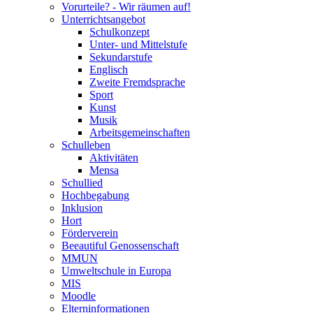
Vorurteile? - Wir räumen auf!
Unterrichtsangebot
Schulkonzept
Unter- und Mittelstufe
Sekundarstufe
Englisch
Zweite Fremdsprache
Sport
Kunst
Musik
Arbeitsgemeinschaften
Schulleben
Aktivitäten
Mensa
Schullied
Hochbegabung
Inklusion
Hort
Förderverein
Beeautiful Genossenschaft
MMUN
Umweltschule in Europa
MIS
Moodle
Elterninformationen