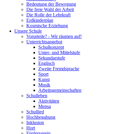
Bedeutung der Bewegung
Die freie Wahl der Arbeit
Die Rolle der Lehrkraft
Erdkinderplan
Kosmische Erziehung
Unsere Schule
Vorurteile? - Wir räumen auf!
Unterrichtsangebot
Schulkonzept
Unter- und Mittelstufe
Sekundarstufe
Englisch
Zweite Fremdsprache
Sport
Kunst
Musik
Arbeitsgemeinschaften
Schulleben
Aktivitäten
Mensa
Schullied
Hochbegabung
Inklusion
Hort
Förderverein