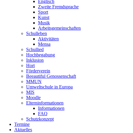
Englisch
Zweite Fremdsprache
Sport
Kunst
Musik
Arbeitsgemeinschaften
Schulleben
Aktivitäten
Mensa
Schullied
Hochbegabung
Inklusion
Hort
Förderverein
Beeautiful Genossenschaft
MMUN
Umweltschule in Europa
MIS
Moodle
Elterninformationen
Informationen
FAQ
Schutzkonzept
Termine
Aktuelles