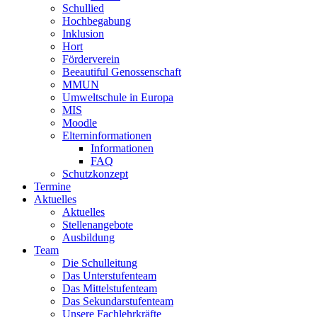
Schullied
Hochbegabung
Inklusion
Hort
Förderverein
Beeautiful Genossenschaft
MMUN
Umweltschule in Europa
MIS
Moodle
Elterninformationen
Informationen
FAQ
Schutzkonzept
Termine
Aktuelles
Aktuelles
Stellenangebote
Ausbildung
Team
Die Schulleitung
Das Unterstufenteam
Das Mittelstufenteam
Das Sekundarstufenteam
Unsere Fachlehrkräfte